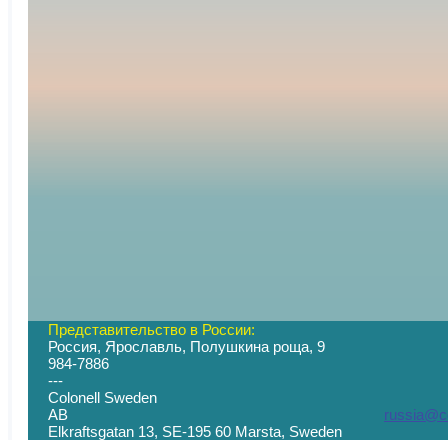
Представительство в России:
Россия, Ярославль, Полушкина роща, 9
+7 (
984-7886
--- -
Colonell Sweden
AB
russia@co
Elkraftsgatan 13, SE-195 60 Marsta, S