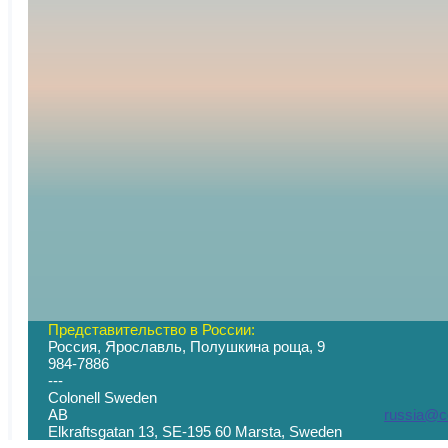
Представительство в России:
Россия, Ярославль, Полушкина роща, 9
+7 (
984-7886
--- -
Colonell Sweden
AB
russia@co
Elkraftsgatan 13, SE-195 60 Marsta, S