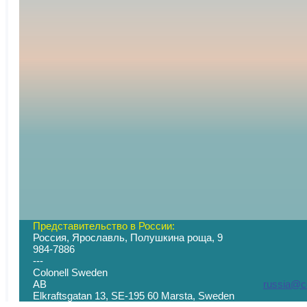
Представительство в России:
Россия, Ярославль, Полушкина роща, 9
+7 (
984-7886
--- -
Colonell Sweden
AB
russia@co
Elkraftsgatan 13, SE-195 60 Marsta, S