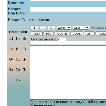
Ваше имя
Введите
Ваш E-Mail
Введите Ваше сообщение
Закрыть 
Смайлики
Открытые тэги:
Для того чтобы вставить цитату с этой стран
"Цитировать"
.