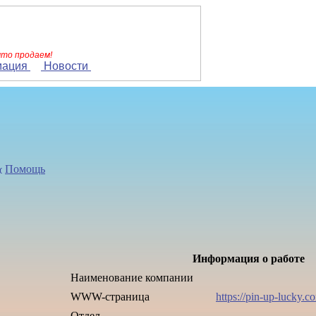
что продаем!
мация
Новости
Помощь
Информация о работе
Наименование компании
WWW-страница
https://pin-up-lucky.c
Отдел