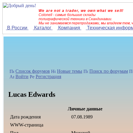
We are not a trader, we own what we sell!
Colonell - самые большие склады
полиграфической техники в Скандинавии.
Мы не занимаемся перепродажами, мы владеем тем, 
В России
Каталог
Компания
Техническая инфор
Список форумов
Новые темы
Поиск по форумам
Войти
Регистрация
Lucas Edwards
Личные данные
Дата рождения
07.08.1989
WWW-страница
Пол
Мужской