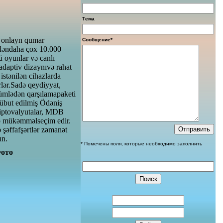
Тема
r onlayn qumar
Сообщение*
edən
daha çox 10.000
ü oyunlar və canlı
adaptiv dizaynı
və rahat
istənilən cihazlarda
lər.
Sadə qeydiyyat,
ümlədən qarşılama
paketi
übut edilmiş Ödəniş
iptovalyutalar, MDB
p mükəmməl
seçim edir.
 şəffaf
şərtlər zəmanət
un.
* Помечены поля, которые необходимо заполнить
ото