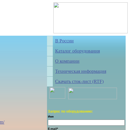
В России
Каталог оборудования
О компании
Техническая информация
Скачать сток-лист (RTF)
Запрос по оборудованию:
Имя
om/
E-mail*