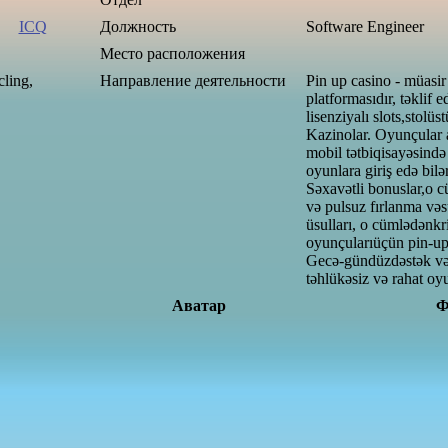
ICQ
Должность
Software Engineer
Место расположения
ling,
Направление деятельности
Pin up casino - müasi
platformasıdır, təklif 
lisenziyalı slots,
stolüst
Kazinolar. Oyunçular 
mobil tətbiqi
sayəsində 
oyunlara giriş edə bilər
Səxavətli bonuslar,
o c
və pulsuz fırlanma və
s
üsulları, o cümlədən
kr
oyunçuları
üçün pin-u
Gecə-gündüz
dəstək və
təhlükəsiz və rahat oy
Аватар
Ф