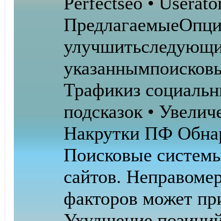
Perfectseo • Userat
Предлагаемые
Опци
улучшить
следующие
указанным
поисковы
Трафик
из социальн
подсказок • Увели
Накрутки ПФ Обна
Поисковые системы
сайтов. Неправомер
факторов может пр
Ухудшение позиций