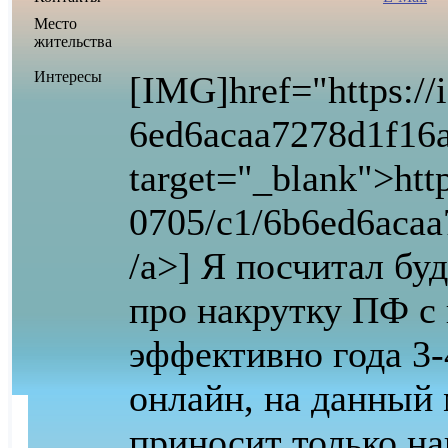
Место
жительства
Интересы
[IMG]
href="https://
6ed6acaa7278d1f16
target="_blank">http
0705/c1/6b6ed6aca
/a>] Я посчитал бу
про накрутку ПФ с
эффективно года 3-
онлайн, на данный 
приносит только на