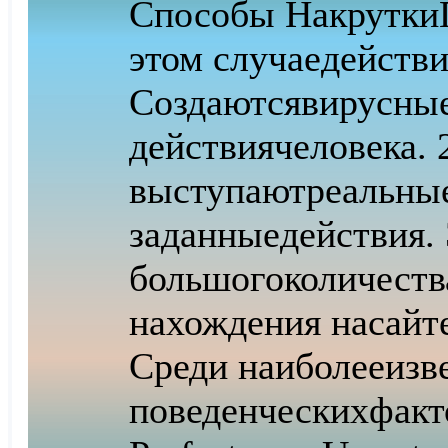
Способы Накрутки
этом случае
действи
Создаются
вирусны
действия
человека.
выступают
реальны
заданные
действия.
большого
количеств
нахождения на
сайт
Среди наиболее
изв
поведенческих
факт